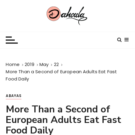
S
k
i
p
En armonie avec vous
t
o
c
o
n
Home
2019
May
22
t
More Than a Second of European Adults Eat Fast
e
Food Daily
n
t
ABAYAS
More Than a Second of
European Adults Eat Fast
Food Daily