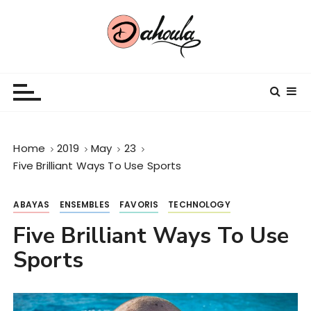
S
k
i
p
En armonie avec vous
t
o
c
o
n
Home
2019
May
23
t
Five Brilliant Ways To Use Sports
e
n
ABAYAS
ENSEMBLES
FAVORIS
TECHNOLOGY
t
Five Brilliant Ways To Use
Sports