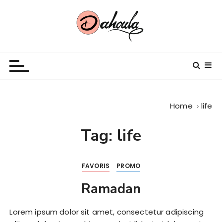
S
k
i
p
En armonie avec vous
t
o
c
o
n
Home
life
t
e
Tag:
life
n
t
FAVORIS
PROMO
Ramadan
Lorem ipsum dolor sit amet, consectetur adipiscing